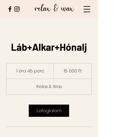
relax & wax
Láb+Alkar+Hónalj
15 000
magyar
1 óra 45 perc
1
15 000 Ft
forint
ó
r
Relax & Wax
4
5
p
e
Lefoglalom
r
c