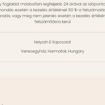
foglalást módosítani legfeljebb 24 órával az időpontod
emondás esetén a kezelés értékének 50 %-a felszámolásra
mondás, vagy meg nem jelenés esetén a kezelés értékén
felszámításra kerül.
Helyszín & Kapcsolat
Veresegyház, Harmatok, Hungary