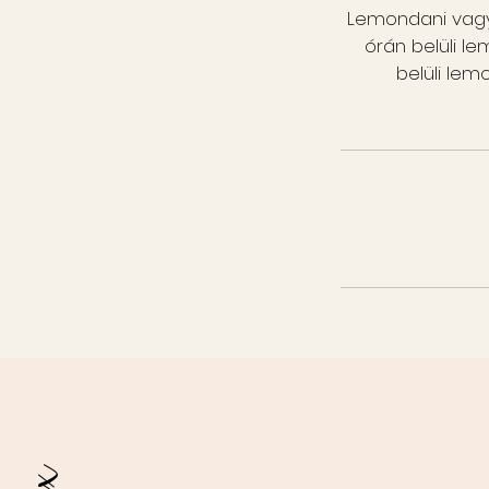
Lemondani vagy 
órán belüli l
belüli le