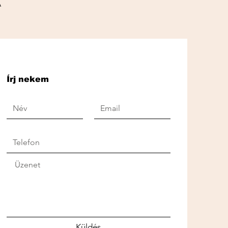
A
Írj nekem
Küldés