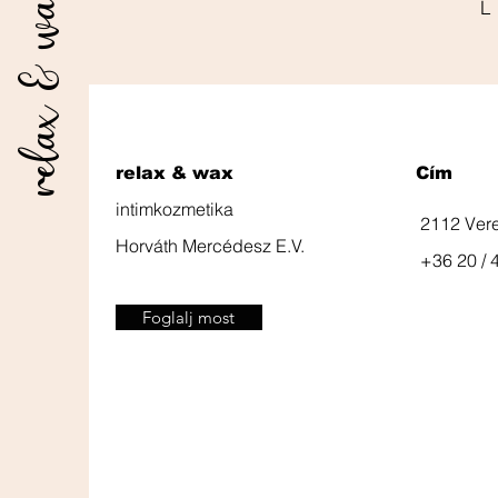
relax & wax
relax & wax
Cím
intimkozmetika
2112 Ver
Horváth Mercédesz E.V.
+36 20 / 
Foglalj most