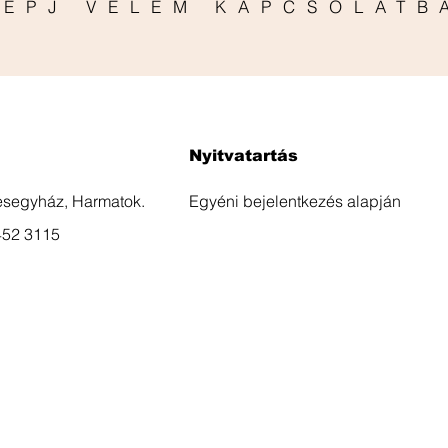
LÉPJ VELEM KAPCSOLATB
Nyitvatartás
esegyház, Harmatok.
Egyéni bejelentkezés alapján
452 3115