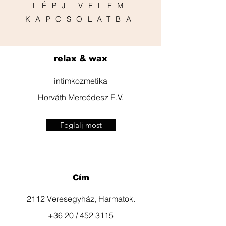
LÉPJ VELEM
KAPCSOLATBA
relax & wax
intimkozmetika
Horváth Mercédesz E.V.
Foglalj most
Cím
2112 Veresegyház, Harmatok.
+36 20 / 452 3115