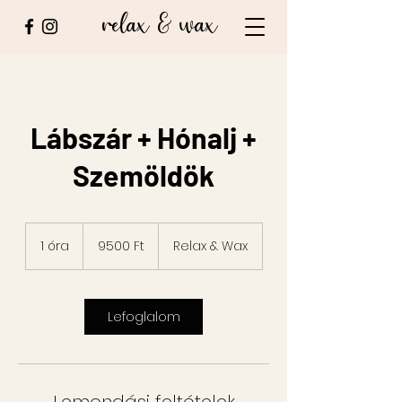
relax & wax
Lábszár + Hónalj +
Szemöldök
9500
magyar
1 óra
1
9500 Ft
Relax & Wax
forint
ó
r
Lefoglalom