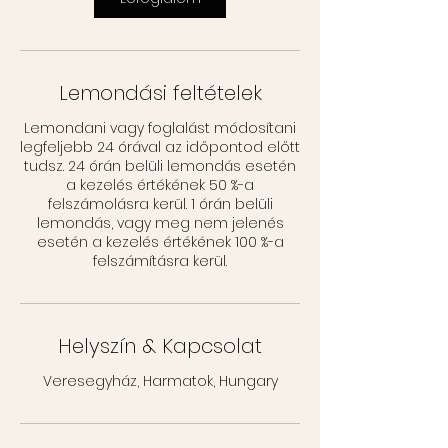
e
r
c
Lemondási feltételek
Lemondani vagy foglalást módosítani
legfeljebb 24 órával az időpontod előtt
tudsz. 24 órán belüli lemondás esetén
a kezelés értékének 50 %-a
felszámolásra kerül. 1 órán belüli
lemondás, vagy meg nem jelenés
esetén a kezelés értékének 100 %-a
felszámításra kerül.
Helyszín & Kapcsolat
Veresegyház, Harmatok, Hungary