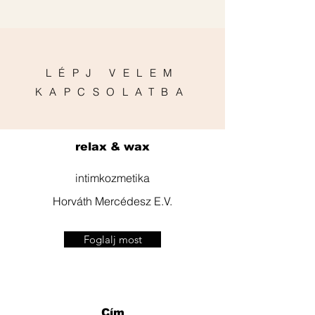
LÉPJ VELEM
KAPCSOLATBA
relax & wax
intimkozmetika
Horváth Mercédesz E.V.
Foglalj most
Cím