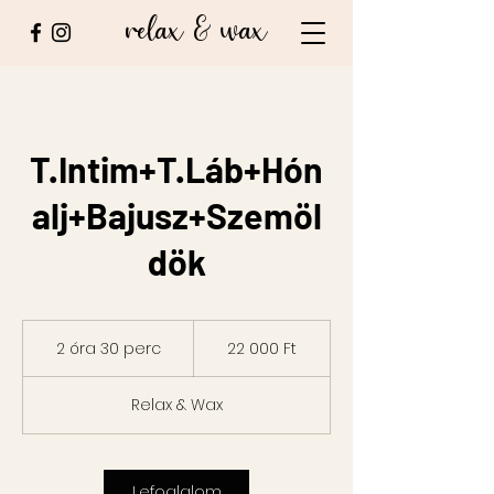
relax & wax
T.Intim+T.Láb+Hón
alj+Bajusz+Szemöl
dök
22 000
magyar
2 óra 30 perc
2
22 000 Ft
forint
ó
r
Relax & Wax
a
3
0
p
Lefoglalom