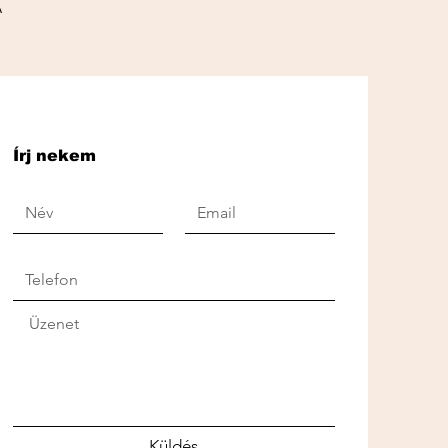
A
Írj nekem
Küldés