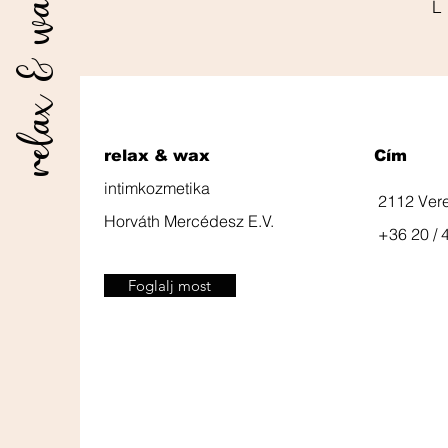
relax & wax
relax & wax
Cím
intimkozmetika
2112 Ver
Horváth Mercédesz E.V.
+36 20 / 
Foglalj most