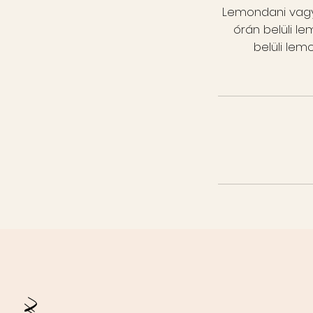
Lemondani vagy 
órán belüli l
belüli le