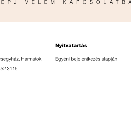
LÉPJ VELEM KAPCSOLATB
Nyitvatartás
esegyház, Harmatok.
Egyéni bejelentkezés alapján
452 3115