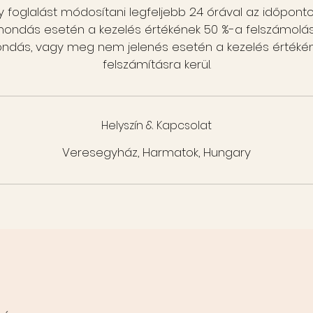
foglalást módosítani legfeljebb 24 órával az időpontod
emondás esetén a kezelés értékének 50 %-a felszámolásra
mondás, vagy meg nem jelenés esetén a kezelés értékén
felszámításra kerül.
Helyszín & Kapcsolat
Veresegyház, Harmatok, Hungary