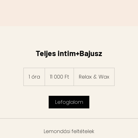
Teljes intim+Bajusz
11 000
magyar
1 óra
1
11 000 Ft
Relax & Wax
forint
ó
r
Lefoglalom
Lemondási feltételek