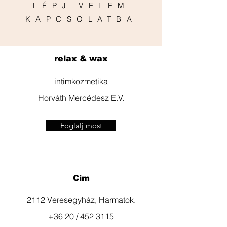
LÉPJ VELEM
KAPCSOLATBA
relax & wax
intimkozmetika
Horváth Mercédesz E.V.
Foglalj most
Cím
2112 Veresegyház, Harmatok.
+36 20 / 452 3115